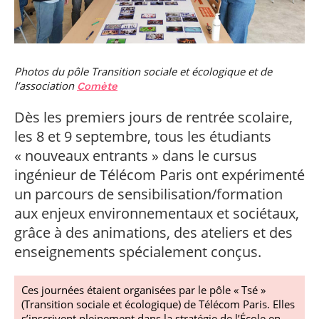
professionnel
Je suis élève en
Artificielle en
S’engager à Télécom
Corps des Mines
Parcours Numérique
situation de
alternance
Paris
• Journaliste
Responsable
Parcours Talents : un
handicap, comment
(admissions closes)
Numérique
Double Diplôme
faire ?
responsable : nos
Enquête 1er emploi
• Diplômé
donnant accès aux
Expert
élèves impliqués
Corps techniques de
Vous êtes admis,
cybersécurité des
Photos du pôle Transition sociale et écologique et de
• Créateur d’entreprise
l’État
préparez votre
réseaux et des
l’association
Comète
arrivée
systèmes
d’information
Dès les premiers jours de rentrée scolaire,
Financement
Intelligence
les 8 et 9 septembre, tous les étudiants
Entreprises &
Artificielle – Expert
« nouveaux entrants » dans le cursus
solutions Mastère
Data & MLops
Spécialisé
ingénieur de Télécom Paris ont expérimenté
Intelligence
un parcours de sensibilisation/formation
Brochures &
Artificielle
contacts
multimodale et
aux enjeux environnementaux et sociétaux,
autonome
Événements des
grâce à des animations, des ateliers et des
formations de
enseignements spécialement conçus.
Mastère Spécialisé
Ces journées étaient organisées par le pôle « Tsé »
(Transition sociale et écologique) de Télécom Paris. Elles
s’inscrivent pleinement dans la stratégie de l’École en