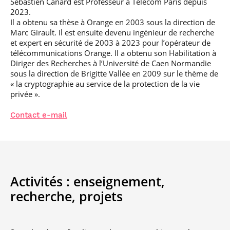
Sébastien Canard est Professeur à Télécom Paris depuis
professionnel
Je suis élève en
Artificielle en
S’engager à Télécom
Corps des Mines
Parcours Numérique
2023.
situation de
alternance
Paris
• Journaliste
Responsable
Parcours Talents : un
Il a obtenu sa thèse à Orange en 2003 sous la direction de
handicap, comment
(admissions closes)
Numérique
Double Diplôme
Marc Girault. Il est ensuite devenu ingénieur de recherche
faire ?
responsable : nos
Enquête 1er emploi
• Diplômé
donnant accès aux
Expert
et expert en sécurité de 2003 à 2023 pour l’opérateur de
élèves impliqués
Corps techniques de
Vous êtes admis,
cybersécurité des
télécommunications Orange. Il a obtenu son Habilitation à
• Créateur d’entreprise
l’État
préparez votre
réseaux et des
Diriger des Recherches à l’Université de Caen Normandie
arrivée
systèmes
sous la direction de Brigitte Vallée en 2009 sur le thème de
d’information
« la cryptographie au service de la protection de la vie
Financement
privée ».
Intelligence
Entreprises &
Artificielle – Expert
solutions Mastère
Data & MLops
Contact e-mail
Spécialisé
Intelligence
Brochures &
Artificielle
contacts
multimodale et
autonome
Événements des
formations de
Activités :
enseignement,
Mastère Spécialisé
recherche,
projets