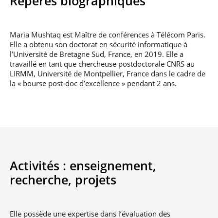
Repères biographiques
professionnel
Je suis élève en
Artificielle en
S’engager à Télécom
Corps des Mines
Parcours Numérique
situation de
alternance
Paris
• Journaliste
Responsable
Parcours Talents : un
handicap, comment
(admissions closes)
Numérique
Double Diplôme
faire ?
responsable : nos
Maria Mushtaq est Maître de conférences à Télécom Paris.
Enquête 1er emploi
• Diplômé
donnant accès aux
Expert
élèves impliqués
Elle a obtenu son doctorat en sécurité informatique à
Corps techniques de
Vous êtes admis,
cybersécurité des
l’Université de Bretagne Sud, France, en 2019. Elle a
• Créateur d’entreprise
l’État
préparez votre
réseaux et des
travaillé en tant que chercheuse postdoctorale CNRS au
arrivée
systèmes
LIRMM, Université de Montpellier, France dans le cadre de
d’information
Financement
la « bourse post-doc d’excellence » pendant 2 ans.
Intelligence
Entreprises &
Artificielle – Expert
solutions Mastère
Data & MLops
Spécialisé
Intelligence
Brochures &
Artificielle
contacts
multimodale et
autonome
Événements des
Activités :
enseignement,
formations de
Mastère Spécialisé
recherche,
projets
Elle possède une expertise dans l’évaluation des