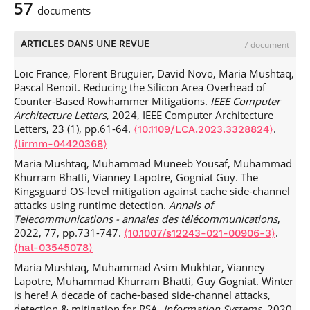
57
documents
ARTICLES DANS UNE REVUE
7 document
Loïc France, Florent Bruguier, David Novo, Maria Mushtaq,
Pascal Benoit. Reducing the Silicon Area Overhead of
Counter-Based Rowhammer Mitigations.
IEEE Computer
Architecture Letters
, 2024, IEEE Computer Architecture
Letters, 23 (1), pp.61-64.
.
⟨10.1109/LCA.2023.3328824⟩
⟨lirmm-04420368⟩
Maria Mushtaq, Muhammad Muneeb Yousaf, Muhammad
Khurram Bhatti, Vianney Lapotre, Gogniat Guy. The
Kingsguard OS-level mitigation against cache side-channel
attacks using runtime detection.
Annals of
Telecommunications - annales des télécommunications
,
2022, 77, pp.731-747.
.
⟨10.1007/s12243-021-00906-3⟩
⟨hal-03545078⟩
Maria Mushtaq, Muhammad Asim Mukhtar, Vianney
Lapotre, Muhammad Khurram Bhatti, Guy Gogniat. Winter
is here! A decade of cache-based side-channel attacks,
detection & mitigation for RSA.
Information Systems
, 2020,