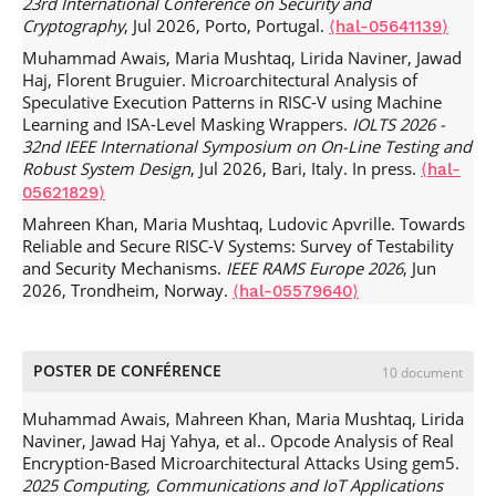
23rd International Conference on Security and
scheduling for homogeneous parallel computing systems.
Cryptography
, Jul 2026, Porto, Portugal.
⟨hal-05641139⟩
Computing
, 2017,
.
⟨10.1007/s00607-017-0581-6⟩
⟨hal-
01748398⟩
Muhammad Awais, Maria Mushtaq, Lirida Naviner, Jawad
Haj, Florent Bruguier. Microarchitectural Analysis of
Speculative Execution Patterns in RISC-V using Machine
Learning and ISA-Level Masking Wrappers.
IOLTS 2026 -
32nd IEEE International Symposium on On-Line Testing and
Robust System Design
, Jul 2026, Bari, Italy. In press.
⟨hal-
05621829⟩
Mahreen Khan, Maria Mushtaq, Ludovic Apvrille. Towards
Reliable and Secure RISC-V Systems: Survey of Testability
and Security Mechanisms.
IEEE RAMS Europe 2026
, Jun
2026, Trondheim, Norway.
⟨hal-05579640⟩
Mahreen Khan, Maria Mushtaq, Ludovic Apvrille.
NeuroSnitch: Exploiting Inter-Spike Interval Statistics for
Timing Side-Channel Attacks on Noisy Neuromorphic
POSTER DE CONFÉRENCE
10 document
Systems.
ACM Southeast (ACMSE) conference
, Apr 2026,
Troy, Alabama, United States.
.
⟨10.1145/YYYYYYY.YYYYYYY⟩
Muhammad Awais, Mahreen Khan, Maria Mushtaq, Lirida
⟨hal-05537343⟩
Naviner, Jawad Haj Yahya, et al.. Opcode Analysis of Real
Encryption-Based Microarchitectural Attacks Using gem5.
Mahreen Khan, Maria Mushtaq, Renaud Pacalet, Ludovic
2025 Computing, Communications and IoT Applications
Apvrille. Cross-Core Covert Channel for RISC-V: