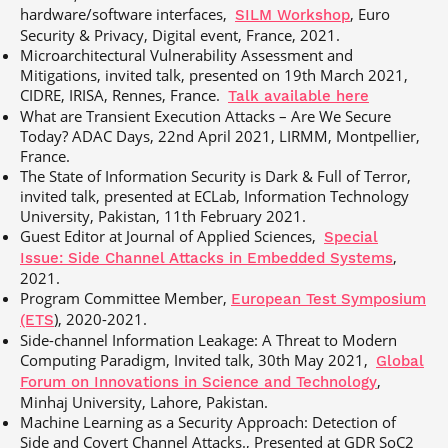
hardware/software interfaces,
, Euro
SILM Workshop
Security & Privacy, Digital event, France, 2021.
Microarchitectural Vulnerability Assessment and
Mitigations, invited talk, presented on 19th March 2021,
CIDRE, IRISA, Rennes, France.
Talk available here
What are Transient Execution Attacks – Are We Secure
Today? ADAC Days, 22nd April 2021, LIRMM, Montpellier,
France.
The State of Information Security is Dark & Full of Terror,
invited talk, presented at ECLab, Information Technology
University, Pakistan, 11th February 2021.
Guest Editor at Journal of Applied Sciences,
Special
,
Issue: Side Channel Attacks in Embedded Systems
2021.
Program Committee Member,
European Test Symposium
), 2020-2021.
(ETS
Side-channel Information Leakage: A Threat to Modern
Computing Paradigm, Invited talk, 30th May 2021,
Global
,
Forum on Innovations in Science and Technology
Minhaj University, Lahore, Pakistan.
Machine Learning as a Security Approach: Detection of
Side and Covert Channel Attacks., Presented at GDR SoC2