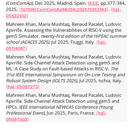
(ComComAp)
, Dec 2025, Madrid, Spain.
, pp.377-384,
IEEE
Implementation, Countermeasures and Cross-Platform
2025,
.
Analysis.
⟨10.1109/ComComAp68359.2025.11353163⟩
CASCADE Constructive Approaches for SeCurity
⟨hal-
Analysis and Design of Embedded systems
, Mar 2026,
05422102⟩
Regensburg, Germany.
⟨hal-05510026⟩
Mahreen Khan, Maria Mushtaq, Renaud Pacalet, Ludovic
Apvrille. Assessing the Vulnerabilities of RISC-V using the
Mahreen Khan, Muhammad Emir Bin Mohd Shahfie, Maria
gem5 Simulator.
twenty-first edition of the HiPEAC summer
Mushtaq, Renaud Pacalet, Ludovic Apvrille.
school (ACACES 2025)
, Jul 2025, Fiuggi, Italy.
Microarchitectural Espionage: FPGA-Based Security
⟨hal-
Analysis of Branch Prediction in RISC-V Out-of-Order
05114087⟩
Cores.
2026 14th International Symposium on Digital
Mahreen Khan, Maria Mushtaq, Renaud Pacalet, Ludovic
Forensics and Security (ISDFS)
, Mar 2026, BOSTON,
Apvrille. Side-Channel Attack Detection using gem5 and
Massachusetts, United States. pp.1-7,
ML: A Case Study on Fault-based Attacks in RISC-V.
The
.
⟨10.1109/ISDFS69419.2026.11459082⟩
⟨hal-05479284⟩
31st IEEE International Symposium on On-Line Testing and
Muhammad Awais, Maria Mushtaq, Lirida Naviner, Florent
Robust System Design (IOLTS 2025)
, Jul 2025, Ischia, Italy.
Bruguier, Jawad Haj Yahya. RV-Sec5: Enhancing RISC-V
⟨hal-05097273⟩
Security Evaluation via Targeted ISA-Level Instrumentation
Mahreen Khan, Maria Mushtaq, Renaud Pacalet, Ludovic
using gem5.
AISC 2026 - 17th Australasian Information
Apvrille. Side-Channel Attack Detection using gem5 and
Security Conference
, Australasian Computer Science Week
HPCs.
IEEE International NEWCAS Conference (Young
(ACSW 2026), Feb 2026, Melbourne, Australia. pp.10-19,
Professional Event)
, Jun 2025, Paris, France.
⟨hal-
.
⟨10.1145/3793638.3793640⟩
⟨hal-05525254v2⟩
05097302⟩
Muhammad Awais, Mahreen Khan, Maria Mushtaq, Lirida
Mahreen Khan, Maria Mushtaq, Renaud Pacalet, Ludovic
Naviner, Jawad Haj-Yahya, et al.. Opcode Analysis of Real