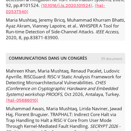
92, pp.#101524.
.
⟨10.1016/j.is.2020.101524⟩
⟨hal-
02537540⟩
Maria Mushtaq, Jeremy Bricq, Muhammad Khurram Bhatti,
Ayaz Akram, Vianney Lapotre, et al.. WHISPER A Tool for
Run-time Detection of Side-Channel Attacks.
IEEE Access
,
2020, 8, pp.83871-83900.
.
⟨10.1109/ACCESS.2020.2988370⟩
⟨hal-02546630⟩
Ayaz Akram, Maria Mushtaq, Muhammad Khurram Bhatti,
Vianney Lapotre, Guy Gogniat. Meet the Sherlock Holmes’
COMMUNICATIONS DANS UN CONGRÈS
39 document
of Side Channel Leakage: A Survey of Cache SCA Detection
Techniques.
IEEE Access
, 2020, 8, pp.70836-70860.
Mahreen Khan, Maria Mushtaq, Renaud Pacalet, Ludovic
.
⟨10.1109/ACCESS.2020.2980522⟩
⟨hal-02508889⟩
Apvrille. RISCGuard: RISC-V Static Analysis Framework for
Detecting Microarchitectural Vulnerabilities.
CHES
M Asim Mukhtar, Maria Mushtaq, M Khurram Bhatti,
(Conference on Cryptographic Hardware and Embedded
Vianney Lapotre, Guy Gogniat. FLUSH + PREFETCH: A
Systems) workshop PROOFS
, Oct 2026, Antalaya, Turkey.
Countermeasure Against Access-driven Cache-based Side-
⟨hal-05686010⟩
Channel Attacks.
Journal of Systems Architecture
, 2020,
104, pp.101698.
.
⟨10.1016/j.sysarc.2019.101698⟩
⟨hal-
Muhammad Awais, Maria Mushtaq, Lirida Naviner, Jawad
02417391⟩
Haj, Florent Bruguier. TRAPHALT: Indirect Core Halt via
Trap Handling to Halt a RISC-V Core from User Mode
Muhammad Khurram Bhatti, Isil Oz, Sarah Amin, Maria
Through Kernel-Mediated Fault Handling.
SECRYPT 2026 -
Mushtaq, Umer Farooq, et al.. Locality-aware task