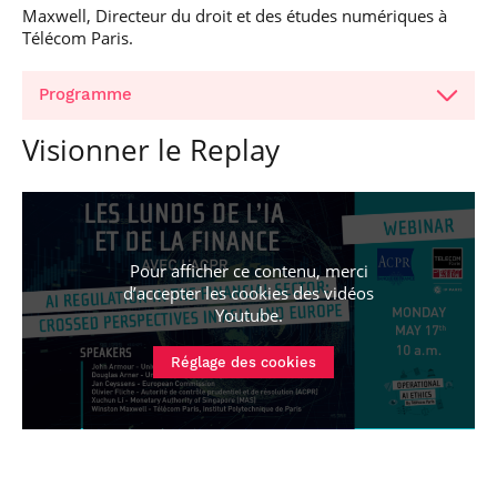
Maxwell, Directeur du droit et des études numériques à
Télécom Paris.
Programme
Visionner le Replay
Pour afficher ce contenu, merci
Jan Ceyssens
d’accepter les cookies
des vidéos
Youtube
.
Download the presentation
Watch the video
Réglage des cookies
Li Xuchun
Download the presentation
Watch the video
John Armour