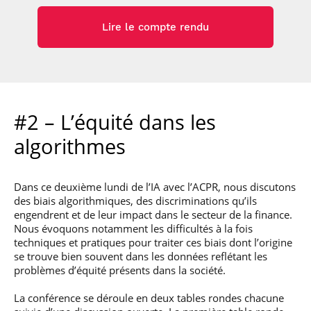
Télécharger la présentation
Voir la vidéo
Lire le compte rendu
Sandrine Murcia
Télécharger la présentation
Voir la vidéo
Maxime Agostini
#2 – L’équité dans les
Télécharger la présentation
Voir la vidéo
algorithmes
Dans ce deuxième lundi de l’IA avec l’ACPR, nous discutons
des biais algorithmiques, des discriminations qu’ils
engendrent et de leur impact dans le secteur de la finance.
Nous évoquons notamment les difficultés à la fois
techniques et pratiques pour traiter ces biais dont l’origine
se trouve bien souvent dans les données reflétant les
problèmes d’équité présents dans la société.
La conférence se déroule en deux tables rondes chacune