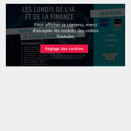
Pour afficher ce contenu, merci
d’accepter les cookies
des vidéos
Youtube
.
Kristen Alma
Réglage des cookies
Télécharger la présentation
Voir la vidéo
Bertrand Pailhès
Télécharger la présentation
Voir la vidéo
Antoine Dubus
Voir la vidéo
Catuscia Palamidessi