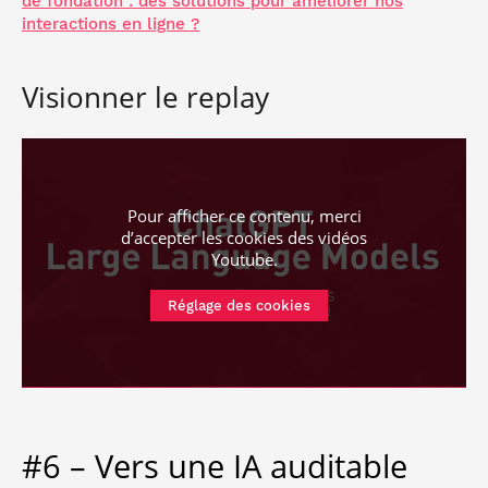
de fondation : des solutions pour améliorer nos
interactions en ligne ?
Visionner le replay
Pour afficher ce contenu, merci
d’accepter les cookies
des vidéos
Youtube
.
Réglage des cookies
#6 – Vers une IA auditable