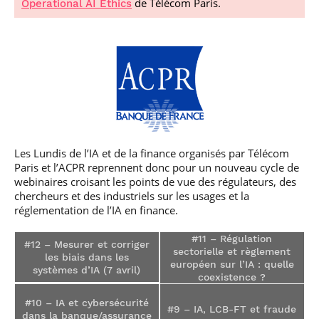
de Télécom Paris.
Operational AI Ethics
professionnel
Je suis élève en
Artificielle en
S’engager à Télécom
Corps des Mines
Parcours Numérique
situation de
alternance
Paris
• Journaliste
Responsable
Parcours Talents : un
handicap, comment
(admissions closes)
Numérique
Double Diplôme
faire ?
responsable : nos
Enquête 1er emploi
• Diplômé
donnant accès aux
Expert
élèves impliqués
Corps techniques de
Vous êtes admis,
cybersécurité des
• Créateur d’entreprise
l’État
préparez votre
réseaux et des
arrivée
systèmes
d’information
Financement
Intelligence
Entreprises &
Artificielle – Expert
Les Lundis de l’IA et de la finance organisés par Télécom
solutions Mastère
Data & MLops
Paris et l’ACPR reprennent donc pour un nouveau cycle de
Spécialisé
webinaires croisant les points de vue des régulateurs, des
Intelligence
Brochures &
Artificielle
chercheurs et des industriels sur les usages et la
contacts
multimodale et
réglementation de l’IA en finance.
autonome
Événements des
#11 – Régulation
formations de
#12 – Mesurer et corriger
sectorielle et règlement
Mastère Spécialisé
les biais dans les
européen sur l’IA : quelle
systèmes d’IA (7 avril)
coexistence ?
#10 – IA et cybersécurité
#9 – IA, LCB-FT et fraude
dans la banque/assurance