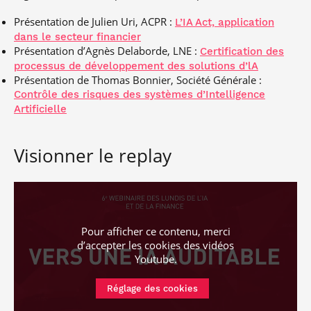
Présentation de Julien Uri, ACPR :
L’IA Act, application
dans le secteur financier
Présentation d’Agnès Delaborde, LNE :
Certification des
processus de développement des solutions d’lA
Présentation de Thomas Bonnier, Société Générale :
Contrôle des risques des systèmes d’Intelligence
Artificielle
Visionner le replay
Pour afficher ce contenu, merci
d’accepter les cookies
des vidéos
Youtube
.
Réglage des cookies