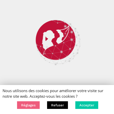
Nous utilisons des cookies pour améliorer votre visite sur
Accueil
Recherche
Axes stratégiques
notre site web. Acceptez-vous les cookies ?
Intelligence artificielle et science des données
Operational AI Ethics (éthique de l’IA)
Réglages
Refuser
Accepter
Les lundis de l’IA et de la finance