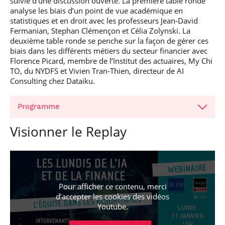
suivie d’une discussion ouverte. La première table ronde
analyse les biais d’un point de vue académique en
statistiques et en droit avec les professeurs Jean-David
Fermanian, Stephan Clémençon et Célia Zolynski. La
deuxième table ronde se penche sur la façon de gérer ces
biais dans les différents métiers du secteur financier avec
Florence Picard, membre de l’Institut des actuaires, My Chi
TO, du NYDFS et Vivien Tran-Thien, directeur de AI
Consulting chez Dataiku.
Programme
Visionner le Replay
Pour afficher ce contenu, merci
d’accepter les cookies
des vidéos
Youtube
.
Jean-David Fermanian