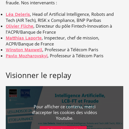
fraude. Nos intervenants :
, Head of Artificial Intelligence, Robots and
Léa Deleris
Tech (AIR Tech), RISK x Compliance, BNP Paribas
, Directeur du pôle Fintech-Innovation à
Olivier Fliche
l’ACPR/Banque de France
, Inspecteur, chef de mission,
Matthias Laporte
ACPR/Banque de France
, Professeur à Télécom Paris
Winston Maxwell
, Professeur à Télécom Paris
Pavlo Mozharovskyi
Visionner le replay
Pour afficher ce contenu, merci
d’accepter les cookies
des vidéos
Youtube
.