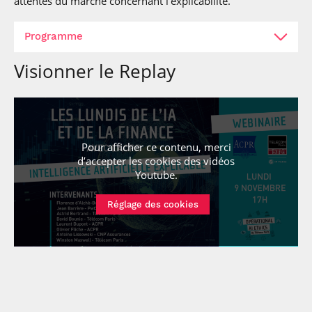
attentes du marché concernant l’explicabilité.
Programme
Visionner le Replay
Pour afficher ce contenu, merci
d’accepter les cookies
des vidéos
Youtube
.
Florence d’Alché-Buc
, Professeure à Télécom Paris,
Réglage des cookies
Institut Polytechnique de Paris
Télécharger la présentation
Winston Maxwell
, Directeur d’étude en droit
numérique, Télécom Paris, Institut Polytechnique de
Paris
Télécharger la présentation