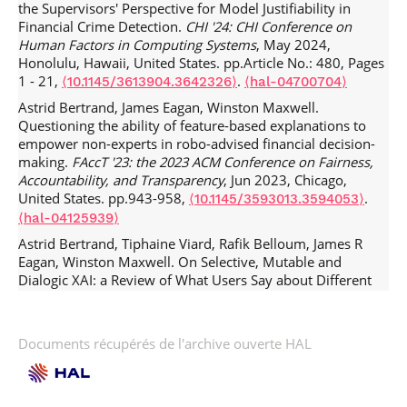
ACM
the Supervisors' Perspective for Model Justifiability in
SIGSOFT
Financial Crime Detection.
CHI '24: CHI Conference on
Human Factors in Computing Systems
, May 2024,
Honolulu, Hawaii, United States. pp.Article No.: 480, Pages
1 - 21,
.
⟨10.1145/3613904.3642326⟩
⟨hal-04700704⟩
Astrid Bertrand, James Eagan, Winston Maxwell.
Questioning the ability of feature-based explanations to
empower non-experts in robo-advised financial decision-
making.
FAccT '23: the 2023 ACM Conference on Fairness,
Accountability, and Transparency
, Jun 2023, Chicago,
United States. pp.943-958,
.
⟨10.1145/3593013.3594053⟩
⟨hal-04125939⟩
Astrid Bertrand, Tiphaine Viard, Rafik Belloum, James R
Eagan, Winston Maxwell. On Selective, Mutable and
Dialogic XAI: a Review of What Users Say about Different
Types of Interactive Explanations.
CHI '23: CHI Conference
on Human Factors in Computing Systems
, Apr 2023,
Hamburg, Germany. pp.1-21,
.
⟨10.1145/3544548.3581314⟩
Documents récupérés de l'archive ouverte HAL
⟨hal-04115961⟩
Astrid Bertrand, Rafik Belloum, James Eagan, Winston
Maxwell. How Cognitive Biases Affect XAI-assisted