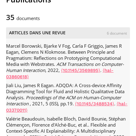
IGR
203: Interaction Homme-Machine
INF
103: Programmation Orientée-Objet (Java)
35
documents
INF
203: Technologies Web
UE
IHM
ANDRO
Ï
DE
: Conception Centrée-Utilisateur
HCI
909: Advanced Programming of Interactive
ARTICLES DANS UNE REVUE
6 document
Systems
CES
: Data Scientist: Visualisation des données
Marcel Borowski, Bjarke V Fog, Carla F Griggio, James R
IGR
204: Visualization
Eagan, Clemens N Klokmose. Between Principle and
INF
203: Web Technologies
Pragmatism: Reflections on Prototyping Computational
Media with Webstrates.
ACM Transactions on Computer-
Human Interaction
, 2022,
.
⟨10.1145/3569895⟩
⟨hal-
03860618⟩
Jiali Liu, James R Eagan. ADQDA: A Cross-device Affinity
Diagramming Tool for Fluid and Holistic Qualitative Data
Analysis.
Proceedings of the ACM on Human-Computer
Interaction
, 2021, 5 (ISS), pp.19.
.
⟨10.1145/3488534⟩
⟨hal-
03370011⟩
Valérie Beaudouin, Isabelle Bloch, David Bounie, Stéphan
Clémençon, Florence d'Alché-Buc, et al.. Flexible and
Context-Specific AI Explainability: A Multidisciplinary