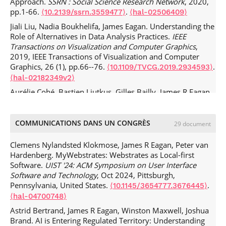
Approach.
SSRN : Social Science Research Network
, 2020,
pp.1-66.
.
⟨10.2139/ssrn.3559477⟩
⟨hal-02506409⟩
Jiali Liu, Nadia Boukhelifa, James Eagan. Understanding the
Role of Alternatives in Data Analysis Practices.
IEEE
Transactions on Visualization and Computer Graphics
,
2019, IEEE Transactions of Visualization and Computer
Graphics, 26 (1), pp.66--76.
.
⟨10.1109/TVCG.2019.2934593⟩
⟨hal-02182349v2⟩
Aurélie Cohé, Bastien Liutkus, Gilles Bailly, James R Eagan,
Eric Lecolinet. SchemeLens: A Content-Aware Vector-Based
Fisheye Technique for Navigating Large Systems Diagrams.
IEEE Transactions on Visualization and Computer Graphics
,
COMMUNICATIONS DANS UN CONGRÈS
29 document
2016, 22 (1), pp.330-338.
.
⟨10.1109/TVCG.2015.2467035⟩
⟨hal-01442946⟩
Clemens Nylandsted Klokmose, James R Eagan, Peter van
Hardenberg. MyWebstrates: Webstrates as Local-first
Michel Beaudouin-Lafon, Olivier Chapuis, James Eagan,
Software.
UIST '24: ACM Symposium on User Interface
Tony Gjerlufsen, Stéphane Huot, et al.. Multisurface
Software and Technology
, Oct 2024, Pittsburgh,
Interaction in the WILD Room.
Computer
, 2012, Special
Pennsylvania, United States.
.
⟨10.1145/3654777.3676445⟩
Issue on Interaction Beyond the Keyboard, 45 (4), pp.48-
⟨hal-04700748⟩
56.
.
⟨10.1109/MC.2012.110⟩
⟨hal-00687825⟩
Astrid Bertrand, James R Eagan, Winston Maxwell, Joshua
Brand. AI is Entering Regulated Territory: Understanding