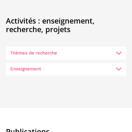
Activités :
enseignement,
recherche,
projets
Thèmes de recherche
Enseignement
Publications
IGR
201: Développement d’applications mobiles