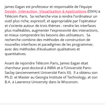
professionnel
Je suis élève en
Artificielle en
S’engager à Télécom
Corps des Mines
Parcours Numérique
James Eagan est professeur et responsable de l’équipe
situation de
alternance
Paris
• Journaliste
Responsable
Parcours Talents : un
handicap, comment
(admissions closes)
(
DIVA
) à
Design, Interaction, Visualisation
&
Applications
Numérique
Double Diplôme
faire ?
Télécom Paris. Sa recherche vise à rendre l’ordinateur un
responsable : nos
Enquête 1er emploi
• Diplômé
donnant accès aux
Expert
élèves impliqués
outil plus riche, expressif, et appropriable par l’opérateur
Corps techniques de
Vous êtes admis,
cybersécurité des
et s’oriente autour de trois thèmes : rendre les interfaces
• Créateur d’entreprise
l’État
préparez votre
réseaux et des
plus malléables, augmenter l’expressivité des interactions,
arrivée
systèmes
et mieux comprendre les besoins des utilisateurs. Sa
d’information
Financement
recherche combine des méthodes de construction de
Intelligence
nouvelles interfaces et paradigmes de les programmer,
Entreprises &
Artificielle – Expert
avec des méthodes d’évaluation qualitatives et
solutions Mastère
Data & MLops
quantitatives.
Spécialisé
Intelligence
Avant de rejoindre Télécom Paris, James Eagan était
Brochures &
Artificielle
chercheur post-doctoral à INRIA et à l’Université Paris-
contacts
multimodale et
Saclay (anciennement Université Paris XI). Il a obtenu son
autonome
Événements des
Ph.D. et Master au Georgia Institute of Technology, et son
formations de
B.A. à Lawrence University dans le Wisconsin.
Mastère Spécialisé