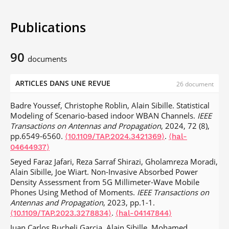
Publications
90
documents
ARTICLES DANS UNE REVUE
26 document
Badre Youssef, Christophe Roblin, Alain Sibille. Statistical
Modeling of Scenario-based indoor WBAN Channels.
IEEE
Transactions on Antennas and Propagation
, 2024, 72 (8),
pp.6549-6560.
.
⟨10.1109/TAP.2024.3421369⟩
⟨hal-
04644937⟩
Seyed Faraz Jafari, Reza Sarraf Shirazi, Gholamreza Moradi,
Alain Sibille, Joe Wiart. Non-Invasive Absorbed Power
Density Assessment from 5G Millimeter-Wave Mobile
Phones Using Method of Moments.
IEEE Transactions on
Antennas and Propagation
, 2023, pp.1-1.
.
⟨10.1109/TAP.2023.3278834⟩
⟨hal-04147844⟩
Juan Carlos Bucheli Garcia, Alain Sibille, Mohamed