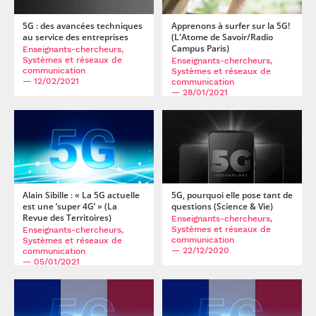
Week
, Oct 2014, Rome, Italy.
⟨hal-02287191⟩
Zeinab Mhanna, Alain Sibille. Monostatic Vs. Bistatic
Apprenons à surfer sur la 5G!
5G : des avancées techniques
(L'Atome de Savoir/Radio
au service des entreprises
Backscattering gain for UWB RFID Real Time Location
Campus Paris)
Enseignants-chercheurs,
Systems Z.Mhanna.
COST IC1004
, Sep 2014, Krakow,
Systèmes et réseaux de
Enseignants-chercheurs,
Poland.
⟨hal-01188065⟩
communication
Systèmes et réseaux de
— 12/02/2021
communication
Alain Sibille. Statistical modeling of antennas in the context
— 28/01/2021
of radio channel modeling.
URSI-GASS 2014
, Aug 2014,
Beijing, China.
⟨hal-02286961⟩
Alain Sibille. Analysis of Alice-Bob-Eve scenarios for secret
key generation from random channels.
URSI-GASS 2014
,
Aug 2014, Beijing, China.
⟨hal-02288412⟩
A. Hadjem, Nadège Varsier, Emmanuelle Conil, A. Krayni,
Alain Sibille : « La 5G actuelle
5G, pourquoi elle pose tant de
Joe Wiart, et al.. Characterization of far-field and near-field
est une ‘super 4G’ » (La
questions (Science & Vie)
exposure of the population for RF-EMF in realistic
Revue des Territoires)
Enseignants-chercheurs,
configurations of ICT usages.
BioEM
, Jun 2014, Cape Town,
Systèmes et réseaux de
Enseignants-chercheurs,
South Africa.
communication
⟨hal-02288419⟩
Systèmes et réseaux de
— 22/12/2020
communication
Christophe Roblin, Alain Sibille. Measurement of a Body-
— 05/01/2021
Worn Triaxial Sensor for Electromagnetic Field and
Exposure Assessment.
EuCAP
, Apr 2014, The Hague,
Netherlands.
⟨hal-02412472⟩