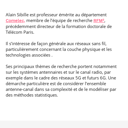
professionnel
Je suis élève en
Artificielle en
S’engager à Télécom
Corps des Mines
Parcours Numérique
situation de
alternance
Paris
• Journaliste
Responsable
Parcours Talents : un
handicap, comment
(admissions closes)
Alain Sibille est professeur émérite au département
Numérique
Double Diplôme
faire ?
responsable : nos
Enquête 1er emploi
membre de l’équipe de recherche
,
Comelec,
RFM²
• Diplômé
donnant accès aux
Expert
élèves impliqués
précédemment directeur de la formation doctorale de
Corps techniques de
Vous êtes admis,
cybersécurité des
Télécom Paris.
• Créateur d’entreprise
l’État
préparez votre
réseaux et des
arrivée
systèmes
Il s’intéresse de façon générale aux réseaux sans fil,
d’information
Financement
particulièrement concernant la couche physique et les
Intelligence
technologies associées .
Entreprises &
Artificielle – Expert
solutions Mastère
Data & MLops
Ses principaux thèmes de recherche portent notamment
Spécialisé
sur les systèmes antennaires et sur le canal radio, par
Intelligence
Brochures &
exemple dans le cadre des réseaux 5G et futurs 6G. Une
Artificielle
contacts
démarche particulière est de considérer l’ensemble
multimodale et
autonome
antenne-canal dans sa complexité et de le modéliser par
Événements des
des méthodes statistiques.
formations de
Mastère Spécialisé