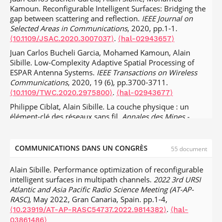
Kamoun. Reconfigurable Intelligent Surfaces: Bridging the
gap between scattering and reflection.
IEEE Journal on
Selected Areas in Communications
, 2020, pp.1-1.
.
⟨10.1109/JSAC.2020.3007037⟩
⟨hal-02943657⟩
Juan Carlos Bucheli Garcia, Mohamed Kamoun, Alain
Sibille. Low-Complexity Adaptive Spatial Processing of
ESPAR Antenna Systems.
IEEE Transactions on Wireless
Communications
, 2020, 19 (6), pp.3700-3711.
.
⟨10.1109/TWC.2020.2975800⟩
⟨hal-02943677⟩
Philippe Ciblat, Alain Sibille. La couche physique : un
élément-clé des réseaux sans fil.
Annales des Mines -
Enjeux Numériques
, 2020.
⟨hal-02916229⟩
A. Krayni, A. Hadjem, G. Vermeeren, Alain Sibille,
COMMUNICATIONS DANS UN CONGRÈS
55 document
Christophe Roblin, et al.. Modeling and Characterization of
the Uplink and Downlink Exposure in Wireless Networks.
Alain Sibille. Performance optimization of reconfigurable
International Journal of Antennas and Propagation
, 2017,
intelligent surfaces in multipath channels.
2022 3rd URSI
pp.1-15.
.
⟨10.1155/2017/8243490⟩
⟨hal-01552671⟩
Atlantic and Asia Pacific Radio Science Meeting (AT-AP-
Cheikh Diakhate, Jean-Marc Conrat, Jean-Christophe
RASC)
, May 2022, Gran Canaria, Spain. pp.1-4,
Cousin, Alain Sibille. Millimeter‐Wave Outdoor‐to‐Indoor
.
⟨10.23919/AT-AP-RASC54737.2022.9814382⟩
⟨hal-
Channel Measurements at 3, 10, 17 and 60 GHz.
IRACON
,
03861486⟩