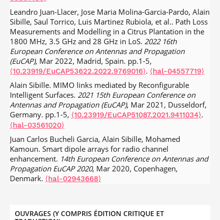
2017, CA15104 TD(17)04055.
⟨hal-02287570⟩
Leandro Juan-Llacer, Jose Maria Molina-Garcia-Pardo, Alain
Christiane L. Kameni Ngassa, Renaud Molière, François
Sibille, Saul Torrico, Luis Martinez Rubiola, et al.. Path Loss
Delaveau, Alain Sibille, Nir Shapira. Secret key generation
Measurements and Modelling in a Citrus Plantation in the
scheme from WiFi and LTE reference signals.
Analog
1800 MHz, 3.5 GHz and 28 GHz in LoS.
2022 16th
Integrated Circuits and Signal Processing
, 2017,
European Conference on Antennas and Propagation
.
⟨10.1007/s10470-017-0941-3⟩
⟨hal-02287588⟩
(EuCAP)
, Mar 2022, Madrid, Spain. pp.1-5,
Alain Sibille, Per-Simon Kildal. Guest Editorial AWPL Special
.
⟨10.23919/EuCAP53622.2022.9769016⟩
⟨hal-04557719⟩
Cluster on “Impact of User-Related Randomness on
Alain Sibille. MIMO links mediated by Reconfigurable
Antennas and Channels”.
IEEE Antennas and Wireless
Intelligent Surfaces.
2021 15th European Conference on
Propagation Letters
, 2017, 16,
Antennas and Propagation (EuCAP)
, Mar 2021, Dusseldorf,
.
⟨10.1109/LAWP.2017.2696621⟩
⟨hal-02287587⟩
Germany. pp.1-5,
.
⟨10.23919/EuCAP51087.2021.9411034⟩
A. Krayni, A. Hadjem, Alain Sibille, Christophe Roblin, Joe
⟨hal-03561020⟩
Wiart. A Novel Methodology to Evaluate Uplink Exposure
Juan Carlos Bucheli Garcia, Alain Sibille, Mohamed
by Personal Devices in Wireless Networks.
IEEE
Kamoun. Smart dipole arrays for radio channel
Transactions on Electromagnetic Compatibility
, 2016, 58
enhancement.
14th European Conference on Antennas and
(3), pp.896 - 906.
.
⟨10.1109/TEMC.2016.2524543⟩
⟨hal-
Propagation EuCAP 2020
, Mar 2020, Copenhagen,
01354009⟩
Denmark.
⟨hal-02943668⟩
Taghrid Mazloum, Alain Sibille. Analysis of Secret Key
Juan Carlos Bucheli Garcia, Mohamed Kamoun, Alain
Randomness Exploiting the Radio Channel Variability.
Sibille. Wireless communication in presence of digitally
International Journal of Antennas and Propagation
, 2015,
controllable scatterers: channel decomposition and
OUVRAGES (Y COMPRIS ÉDITION CRITIQUE ET
pp.13.
.
⟨10.1155/2015/106360⟩
⟨hal-01354008⟩