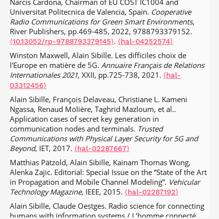
Narcis Cardona, Chairman of EU COST IC1004 and
Communications
, 2014, 1, pp.174-185.
channel modelling.
RINEM 2018
, Sep 2018, Cagliari, Italy.
⟨hal-02286959⟩
Universitat Politecnica de Valencia, Spain.
Cooperative
⟨hal-01857792⟩
Xin Zeng, Alain Sibille. Statistical Modeling of Antenna –
Radio Communications for Green Smart Environments
,
Urban Equipment Interactions for LTE access points.
Tien Tu Vo, Laurent Ouvry, Alain Sibille. Single Receiver
River Publishers, pp.469-485, 2022, 9788793379152.
International Journal of Antennas and Propagation
, 2012,
Multi-antenna Code-Modulated IR-UWB Front-End.
29th
.
⟨10.13052/rp-9788793379145⟩
⟨hal-04252574⟩
.
Annual International Symposium on Personal, Indoor and
⟨10.1155/2012/292018⟩
⟨hal-02286435⟩
Winston Maxwell, Alain Sibille. Les difficiles choix de
Mobile Radio Communications (PIMRC)
, Sep 2018,
Alain Sibille. Statistical Modeling of the Radioelectric
l'Europe en matière de 5G.
Annuaire Français de Relations
Bologna, Italy.
.
⟨10.1109/PIMRC.2018.8580916⟩
⟨hal-
Properties of Wireless Terminals in their environment.
IEEE
Internationales 2021
, XXII, pp.725-738, 2021.
⟨hal-
02288557⟩
Antennas and Propagation Magazine
, 2012, 54 (6), pp.117-
03312456⟩
129.
Tien Tu Vo, Laurent Ouvry, Alain Sibille, Serge Bories.
⟨hal-02286430⟩
Alain Sibille, François Delaveau, Christiane L. Kameni
Mutual Coupling Modeling and Calibration in Antenna
Amine Mellah, Alain Sibille, Christophe Roblin, Mourad
Ngassa, Renaud Molière, Taghrid Mazloum, et al..
Arrays for AOA Estimation.
AT-RASC
, May 2018, Gran
Nedil, T.A. Denidni. Statistical Modeling of the
Application cases of secret key generation in
Canaria, Spain.
⟨hal-02292461⟩
AntennaHead Interaction.
IEEE Antennas and Wireless
communication nodes and terminals.
Trusted
Propagation Letters
, 2011, 10, pp.454 - 457.
Juan Bucheli Garcia, Alain Sibille, Mohamed Kamoun.
Communications with Physical Layer Security for 5G and
.
⟨10.1109/LAWP.2011.2141108⟩
Digital vs. analog coherent combining on RL-ESPAR
⟨hal-00612817⟩
Beyond
, IET, 2017.
⟨hal-02287667⟩
antennas.
IEEE Wireless Communications and Networking
Alain Sibille, Christophe Roblin. Analysis and modelling of
Matthias Pätzold, Alain Sibille, Kainam Thomas Wong,
Conference
, Apr 2018, Barcelona, Spain.
⟨hal-02287928⟩
the randomness in terminals antennas.
WAVES
, 2010,
Alenka Zajic. Editorial: Special Issue on the “State of the Art
pp.39-48.
Cheikh Diakhate, Jean-Marc Conrat, Jean-Christophe
⟨hal-00612806⟩
in Propagation and Mobile Channel Modeling”.
Vehicular
Cousin, Alain Sibille. Antenna Aperture Impact on Channel
Technology Magazine
, IEEE, 2015.
⟨hal-02287192⟩
Davide Dardari, Raffaele d'Errico, Christophe Roblin, Alain
Delay Spread in an Urban Outdoor Scenario at 17 and 60
Sibille, Moe Win. Ultrawide Bandwidth RFID: The Next
Alain Sibille, Claude Oestges. Radio science for connecting
GHz.
EUCAP2018
, Apr 2018, Londres, United Kingdom.
Generation?.
IEEE Proceedings
, 2010, 98 (9), pp.1570 -
humans with information systems / L’homme connecté.