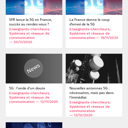
Taghrid Mazloum, Francesco Mani, Alain Sibille. A Disc of
Scatterers Based Radio Channel Model for Secure Key
Generation.
EUCAP
, Apr 2014, La Haye, Netherlands.
⟨hal-
SFR lance la 5G en France,
La France donne le coup
02286960⟩
succès au rendez-vous ?
d’envoi de la 5G
Xin Zeng, Francesco Mani, Alain Sibille. Ray-Based
Enseignants-chercheurs,
Enseignants-chercheurs,
Systèmes et réseaux de
Systèmes et réseaux de
Propagation Simulations for Probability of Missed
communication
communication
— 19/11/2020
Detection in Cognitive Radio Scenario.
Journées
— 20/11/2020
Scientifiques 2014 d’URSI-France
, Mar 2014, Paris, France.
⟨hal-02288402⟩
Alain Sibille. Reader Antenna Beam Width Optimization
under Multiple Channel Effects in a UWB-RFID System.
PIERS 2013
, Aug 2013, Stockholm, Sweden. pp.569-570.
⟨hal-02286770⟩
Alain Sibille. The Backscattering Channel in an UWB RFID
Nouvelles antennes 5G :
5G : l'onde d'un doute
System of Tags and Readers.
EUWIN 2013
, Jul 2013,
nécessaires, mais pas dans
Enseignants-chercheurs,
Bologna, Italy.
⟨hal-02412020⟩
l'immédiat
Systèmes et réseaux de
communication
— 12/11/2020
Enseignants-chercheurs,
Zeinab Mhanna, Alain Sibille, Richard Contreras,
Systèmes et réseaux de
Christophe Roblin. Statistical characterization of Channel
communication
— 13/10/2020
polarization for RFID backscattering channels.
Eucap2013
,
Apr 2013, Gothenburg, Sweden.
⟨hal-02286641⟩