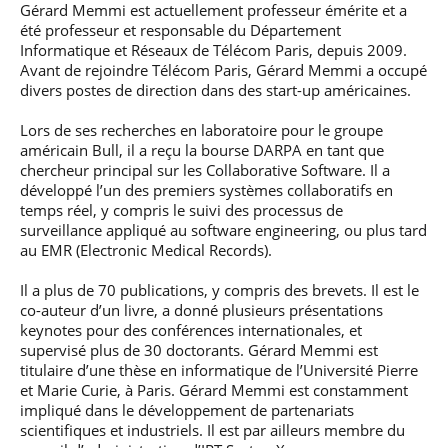
professionnel
Gérard Memmi est actuellement professeur émérite et a
Je suis élève en
Artificielle en
S’engager à Télécom
Corps des Mines
Parcours Numérique
situation de
alternance
été professeur et responsable du Département
Paris
• Journaliste
Responsable
Parcours Talents : un
handicap, comment
(admissions closes)
Informatique et Réseaux de Télécom Paris, depuis 2009.
Numérique
Double Diplôme
faire ?
Avant de rejoindre Télécom Paris, Gérard Memmi a occupé
responsable : nos
Enquête 1er emploi
• Diplômé
donnant accès aux
Expert
élèves impliqués
divers postes de direction dans des start-up américaines.
Corps techniques de
Vous êtes admis,
cybersécurité des
• Créateur d’entreprise
l’État
préparez votre
réseaux et des
Lors de ses recherches en laboratoire pour le groupe
arrivée
systèmes
américain Bull, il a reçu la bourse DARPA en tant que
d’information
Financement
chercheur principal sur les Collaborative Software. Il a
Intelligence
développé l’un des premiers systèmes collaboratifs en
Entreprises &
Artificielle – Expert
temps réel, y compris le suivi des processus de
solutions Mastère
Data & MLops
surveillance appliqué au software engineering, ou plus tard
Spécialisé
au EMR (Electronic Medical Records).
Intelligence
Brochures &
Artificielle
contacts
Il a plus de 70 publications, y compris des brevets. Il est le
multimodale et
co-auteur d’un livre, a donné plusieurs présentations
autonome
Événements des
keynotes pour des conférences internationales, et
formations de
supervisé plus de 30 doctorants. Gérard Memmi est
Mastère Spécialisé
titulaire d’une thèse en informatique de l’Université Pierre
et Marie Curie, à Paris. Gérard Memmi est constamment
impliqué dans le développement de partenariats
scientifiques et industriels. Il est par ailleurs membre du