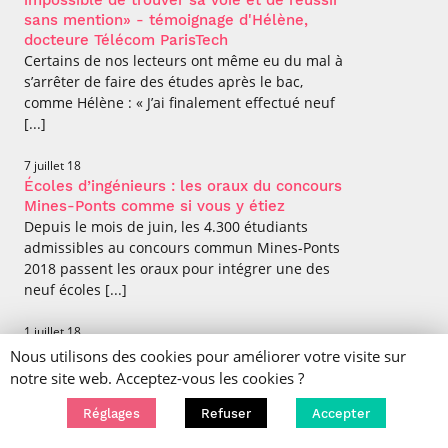
impossible de trouver sa voie et de réussir
sans mention» - témoignage d'Hélène,
docteure Télécom ParisTech
Certains de nos lecteurs ont même eu du mal à
s’arrêter de faire des études après le bac,
comme Hélène : « J’ai finalement effectué neuf
[...]
7 juillet 18
Écoles d’ingénieurs : les oraux du concours
Mines-Ponts comme si vous y étiez
Depuis le mois de juin, les 4.300 étudiants
admissibles au concours commun Mines-Ponts
2018 passent les oraux pour intégrer une des
neuf écoles [...]
1 juillet 18
Stéphan Clémençon distingué par le Prix
Nous utilisons des cookies pour améliorer votre visite sur
Atos - Joseph Fourier 2018
notre site web. Acceptez-vous les cookies ?
Stéphan Clémençon, professeur de
mathématiques appliquées à Télécom ParisTech
Réglages
Refuser
Accepter
et titulaire de la chaire Machine Learning for Big