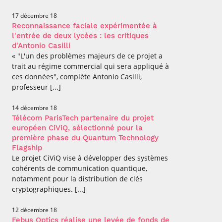
professionnel
Je suis élève en
Artificielle en
S’engager à Télécom
Corps des Mines
Parcours Numérique
situation de
alternance
17 décembre 18
Paris
• Journaliste
Responsable
Parcours Talents : un
handicap, comment
(admissions closes)
Numérique
Reconnaissance faciale expérimentée à
Double Diplôme
faire ?
responsable : nos
Enquête 1er emploi
l'entrée de deux lycées : les critiques
• Diplômé
donnant accès aux
Expert
élèves impliqués
d'Antonio Casilli
Corps techniques de
Vous êtes admis,
cybersécurité des
• Créateur d’entreprise
« "L'un des problèmes majeurs de ce projet a
l’État
préparez votre
réseaux et des
arrivée
trait au régime commercial qui sera appliqué à
systèmes
d’information
ces données", complète Antonio Casilli,
Financement
professeur [...]
Intelligence
Entreprises &
Artificielle – Expert
14 décembre 18
solutions Mastère
Data & MLops
Spécialisé
Télécom ParisTech partenaire du projet
Intelligence
européen CiViQ, sélectionné pour la
Brochures &
Artificielle
première phase du Quantum Technology
contacts
multimodale et
Flagship
autonome
Le projet CiViQ vise à développer des systèmes
Événements des
cohérents de communication quantique,
formations de
Mastère Spécialisé
notamment pour la distribution de clés
cryptographiques. [...]
12 décembre 18
Febus Optics réalise une levée de fonds de