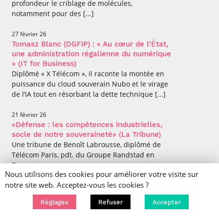
profondeur le criblage de molécules,
notamment pour des [...]
27 février 26
Tomasz Blanc (DGFiP) : « Au cœur de l’État,
une administration régalienne du numérique
» (IT for Business)
Diplômé « X Télécom », il raconte la montée en
puissance du cloud souverain Nubo et le virage
de l’IA tout en résorbant la dette technique [...]
21 février 26
«Défense : les compétences industrielles,
socle de notre souveraineté» (La Tribune)
Une tribune de Benoît Labrousse, diplômé de
Télécom Paris, pdt. du Groupe Randstad en
France.
Nous utilisons des cookies pour améliorer votre visite sur
notre site web. Acceptez-vous les cookies ?
20 février 26
Weytop lève 1,3 M€ pour accélérer la
Réglages
Refuser
Accepter
virtualisation du bureau (Le Monde
Informatique)