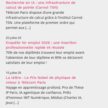
professionnel
Je suis élève en
Artificielle en
Recherche en IA : une infrastructure de
S’engager à Télécom
Corps des Mines
Parcours Numérique
situation de
alternance
calcul de pointe (Carnot TSN)
Paris
• Journaliste
Responsable
Parcours Talents : un
handicap, comment
(admissions closes)
Télécom Paris dispose d’une grande
Numérique
Double Diplôme
faire ?
responsable : nos
Enquête 1er emploi
infrastructure de calcul grâce à l’institut Carnot
• Diplômé
donnant accès aux
Expert
élèves impliqués
TSN. Une plateforme de premier ordre qui
Corps techniques de
Vous êtes admis,
cybersécurité des
• Créateur d’entreprise
l’État
permet aux [...]
préparez votre
réseaux et des
arrivée
systèmes
d’information
20 juillet 26
Financement
Enquête 1er emploi 2026 : une insertion
Intelligence
professionnelle rapide et réussie
Entreprises &
Artificielle – Expert
70% de nos diplômés trouvent leur emploi avant
solutions Mastère
Data & MLops
Spécialisé
l'obtention de leur diplôme et 89% se déclarent
Intelligence
satisfaits de leur emploi !
Brochures &
Artificielle
contacts
multimodale et
10 juillet 26
autonome
La lettre : Le Prix Nobel de physique de
Événements des
formations de
retour à Télécom Paris
Mastère Spécialisé
Voyage en apprentissage profond, Prix de Thèse
IP Paris, IA agentique de confiance, Prêts
d'honneur IMT Numérique, Médias (Chartes IA,
Jeux [...]