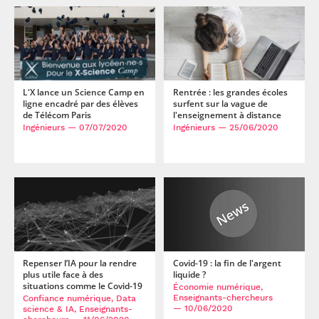
L'X lance un Science Camp en
Rentrée : les grandes écoles
ligne encadré par des élèves
surfent sur la vague de
de Télécom Paris
l'enseignement à distance
Ingénieurs
— 07/07/2020
Ingénieurs
— 25/06/2020
Repenser l’IA pour la rendre
Covid-19 : la fin de l'argent
plus utile face à des
liquide ?
situations comme le Covid-19
Économie numérique,
Enseignants-chercheurs
Confiance numérique, Data
— 10/06/2020
science & IA, Enseignants-