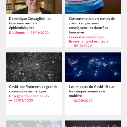
Dominique Costagliola, de
Consommation en temps de
télécommienne à
crise : ce que nous
épidémiologiste
enseignent les données
bancaires
Diplômés
— 06/11/2020
Économie numérique,
Enseignants-chercheurs
— 15/10/2020
Covid, confinement et grande
Les impacts du Covid-19 sur
conversion numérique
les comportements de
mobilité
Enseignants-chercheurs
— 28/09/2020
— 10/09/2020