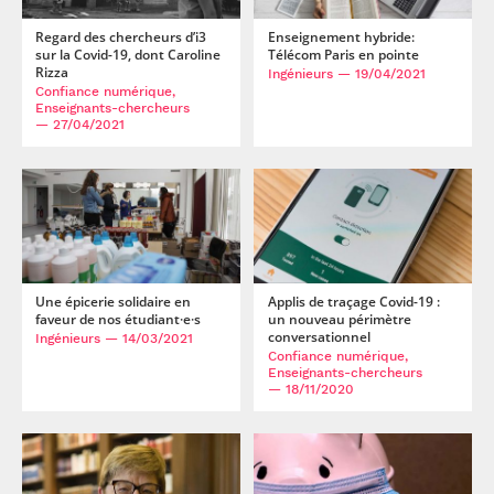
professionnel
Je suis élève en
Artificielle en
S’engager à Télécom
Corps des Mines
Parcours Numérique
situation de
alternance
Paris
Regard des chercheurs d’i3
Enseignement hybride:
• Journaliste
Responsable
Parcours Talents : un
handicap, comment
(admissions closes)
sur la Covid-19, dont Caroline
Télécom Paris en pointe
Numérique
Double Diplôme
faire ?
Rizza
Ingénieurs
— 19/04/2021
responsable : nos
Enquête 1er emploi
• Diplômé
donnant accès aux
Expert
Confiance numérique,
élèves impliqués
Corps techniques de
Vous êtes admis,
cybersécurité des
Enseignants-chercheurs
• Créateur d’entreprise
l’État
préparez votre
— 27/04/2021
réseaux et des
arrivée
systèmes
d’information
Financement
Intelligence
Entreprises &
Artificielle – Expert
solutions Mastère
Data & MLops
Spécialisé
Intelligence
Brochures &
Une épicerie solidaire en
Applis de traçage Covid-19 :
Artificielle
contacts
faveur de nos étudiant·e·s
un nouveau périmètre
multimodale et
conversationnel
Ingénieurs
— 14/03/2021
autonome
Événements des
Confiance numérique,
Enseignants-chercheurs
formations de
— 18/11/2020
Mastère Spécialisé