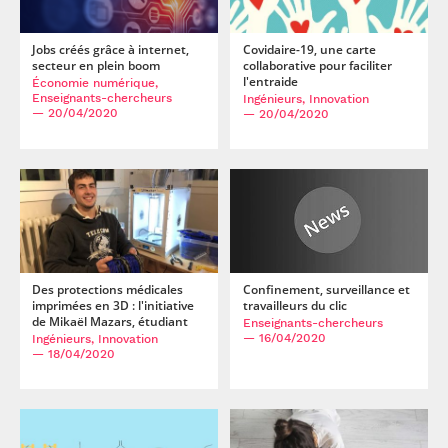
Jobs créés grâce à internet,
Covidaire-19, une carte
secteur en plein boom
collaborative pour faciliter
l'entraide
Économie numérique,
Enseignants-chercheurs
Ingénieurs, Innovation
— 20/04/2020
— 20/04/2020
Des protections médicales
Confinement, surveillance et
imprimées en 3D : l'initiative
travailleurs du clic
de Mikaël Mazars, étudiant
Enseignants-chercheurs
— 16/04/2020
Ingénieurs, Innovation
— 18/04/2020